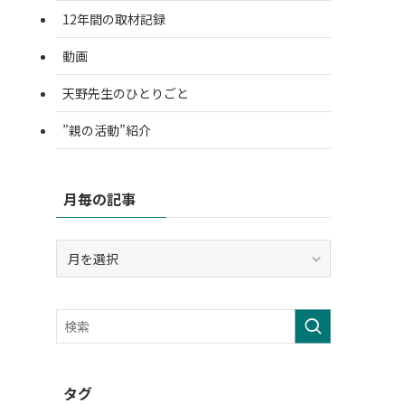
12年間の取材記録
動画
天野先生のひとりごと
”親の活動”紹介
月毎の記事
月
毎
の
記
事
タグ