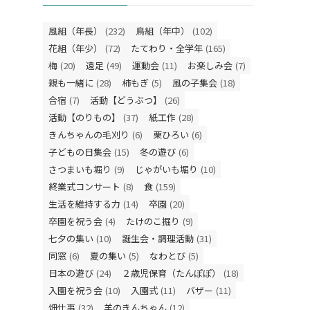
風組（年長）
(232)
鳥組（年中）
(102)
花組（年少）
(72)
たてわり・全学年
(165)
梅
(20)
遠足
(49)
運動会
(11)
お楽しみ会
(7)
親も一緒に
(28)
柿もぎ
(5)
風の子集会
(18)
合宿
(7)
活動【どうぶつ】
(26)
活動【のりもの】
(37)
紙工作
(28)
きんちゃんの毛刈り
(6)
栗ひろい
(6)
子どもの日集会
(15)
冬の遊び
(6)
さつまいも堀り
(9)
じゃがいも堀り
(10)
終業式コンサート
(8)
食
(159)
生活を維持する力
(14)
卒園
(20)
卒園を祝う会
(4)
たけのこ掘り
(9)
七夕の集い
(10)
誕生会・調理活動
(31)
同窓
(6)
夏の集い
(5)
なわとび
(5)
日本の遊び
(24)
２歳児保育（たんぽぽ）
(18)
入園を祝う会
(10)
入園式
(11)
バザー
(11)
畑仕事
(32)
羊のきんちゃん
(12)