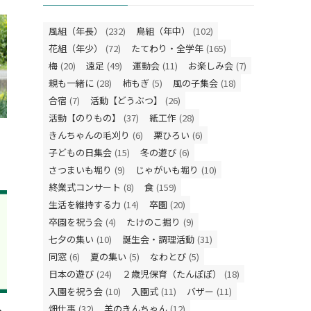
風組（年長）
(232)
鳥組（年中）
(102)
花組（年少）
(72)
たてわり・全学年
(165)
梅
(20)
遠足
(49)
運動会
(11)
お楽しみ会
(7)
親も一緒に
(28)
柿もぎ
(5)
風の子集会
(18)
合宿
(7)
活動【どうぶつ】
(26)
活動【のりもの】
(37)
紙工作
(28)
きんちゃんの毛刈り
(6)
栗ひろい
(6)
子どもの日集会
(15)
冬の遊び
(6)
さつまいも堀り
(9)
じゃがいも堀り
(10)
終業式コンサート
(8)
食
(159)
生活を維持する力
(14)
卒園
(20)
卒園を祝う会
(4)
たけのこ掘り
(9)
七夕の集い
(10)
誕生会・調理活動
(31)
同窓
(6)
夏の集い
(5)
なわとび
(5)
日本の遊び
(24)
２歳児保育（たんぽぽ）
(18)
入園を祝う会
(10)
入園式
(11)
バザー
(11)
畑仕事
(32)
羊のきんちゃん
(12)