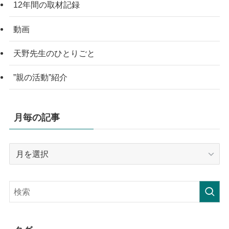
12年間の取材記録
動画
天野先生のひとりごと
”親の活動”紹介
月毎の記事
月
毎
の
記
事