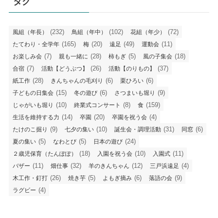
タグ
(232)
(102)
(72)
風組（年長）
鳥組（年中）
花組（年少）
(165)
(20)
(49)
(11)
たてわり・全学年
梅
遠足
運動会
(7)
(28)
(5)
(18)
お楽しみ会
親も一緒に
柿もぎ
風の子集会
(7)
(26)
(37)
合宿
活動【どうぶつ】
活動【のりもの】
(28)
(6)
(6)
紙工作
きんちゃんの毛刈り
栗ひろい
(15)
(6)
(9)
子どもの日集会
冬の遊び
さつまいも堀り
(10)
(8)
(159)
じゃがいも堀り
終業式コンサート
食
(14)
(20)
(4)
生活を維持する力
卒園
卒園を祝う会
(9)
(10)
(31)
(6)
たけのこ掘り
七夕の集い
誕生会・調理活動
同窓
(5)
(5)
(24)
夏の集い
なわとび
日本の遊び
(18)
(10)
(11)
２歳児保育（たんぽぽ）
入園を祝う会
入園式
(11)
(32)
(12)
(4)
バザー
畑仕事
羊のきんちゃん
三戸浜遠足
(26)
(5)
(6)
(9)
木工作・釘打
焼き芋
よもぎ摘み
落語の会
(4)
ラグビー