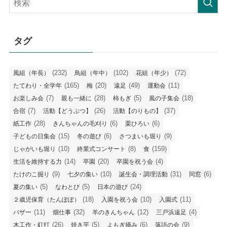
事
タグ
(232)
(102)
(72)
風組（年長）
鳥組（年中）
花組（年少）
(165)
(20)
(49)
(11)
たてわり・全学年
梅
遠足
運動会
(7)
(28)
(5)
(18)
お楽しみ会
親も一緒に
柿もぎ
風の子集会
(7)
(26)
(37)
合宿
活動【どうぶつ】
活動【のりもの】
(28)
(6)
(6)
紙工作
きんちゃんの毛刈り
栗ひろい
(15)
(6)
(9)
子どもの日集会
冬の遊び
さつまいも堀り
(10)
(8)
(159)
じゃがいも堀り
終業式コンサート
食
(14)
(20)
(4)
生活を維持する力
卒園
卒園を祝う会
(9)
(10)
(31)
(6)
たけのこ掘り
七夕の集い
誕生会・調理活動
同窓
(5)
(5)
(24)
夏の集い
なわとび
日本の遊び
(18)
(10)
(11)
２歳児保育（たんぽぽ）
入園を祝う会
入園式
(11)
(32)
(12)
(4)
バザー
畑仕事
羊のきんちゃん
三戸浜遠足
(26)
(5)
(6)
(9)
木工作・釘打
焼き芋
よもぎ摘み
落語の会