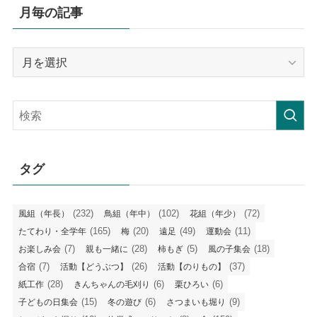
月毎の記事
月
毎
の
記
事
タグ
(232)
(102)
(72)
風組（年長）
鳥組（年中）
花組（年少）
(165)
(20)
(49)
(11)
たてわり・全学年
梅
遠足
運動会
(7)
(28)
(5)
(18)
お楽しみ会
親も一緒に
柿もぎ
風の子集会
(7)
(26)
(37)
合宿
活動【どうぶつ】
活動【のりもの】
(28)
(6)
(6)
紙工作
きんちゃんの毛刈り
栗ひろい
(15)
(6)
(9)
子どもの日集会
冬の遊び
さつまいも堀り