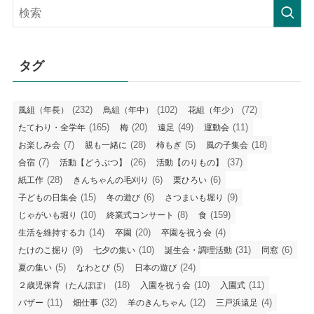
記
事
タグ
(232)
(102)
(72)
風組（年長）
鳥組（年中）
花組（年少）
(165)
(20)
(49)
(11)
たてわり・全学年
梅
遠足
運動会
(7)
(28)
(5)
(18)
お楽しみ会
親も一緒に
柿もぎ
風の子集会
(7)
(26)
(37)
合宿
活動【どうぶつ】
活動【のりもの】
(28)
(6)
(6)
紙工作
きんちゃんの毛刈り
栗ひろい
(15)
(6)
(9)
子どもの日集会
冬の遊び
さつまいも堀り
(10)
(8)
(159)
じゃがいも堀り
終業式コンサート
食
(14)
(20)
(4)
生活を維持する力
卒園
卒園を祝う会
(9)
(10)
(31)
(6)
たけのこ掘り
七夕の集い
誕生会・調理活動
同窓
(5)
(5)
(24)
夏の集い
なわとび
日本の遊び
(18)
(10)
(11)
２歳児保育（たんぽぽ）
入園を祝う会
入園式
(11)
(32)
(12)
(4)
バザー
畑仕事
羊のきんちゃん
三戸浜遠足