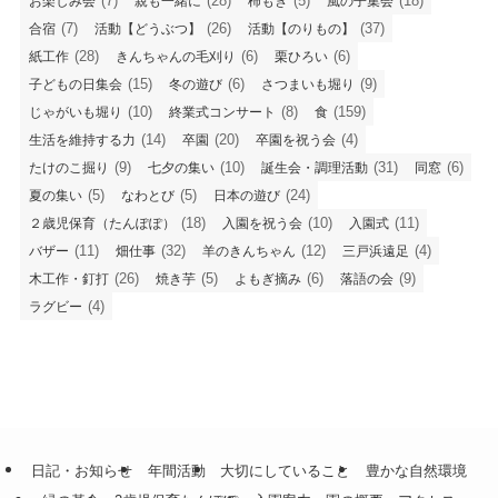
(7)
(28)
(5)
(18)
お楽しみ会
親も一緒に
柿もぎ
風の子集会
(7)
(26)
(37)
合宿
活動【どうぶつ】
活動【のりもの】
(28)
(6)
(6)
紙工作
きんちゃんの毛刈り
栗ひろい
(15)
(6)
(9)
子どもの日集会
冬の遊び
さつまいも堀り
(10)
(8)
(159)
じゃがいも堀り
終業式コンサート
食
(14)
(20)
(4)
生活を維持する力
卒園
卒園を祝う会
(9)
(10)
(31)
(6)
たけのこ掘り
七夕の集い
誕生会・調理活動
同窓
(5)
(5)
(24)
夏の集い
なわとび
日本の遊び
(18)
(10)
(11)
２歳児保育（たんぽぽ）
入園を祝う会
入園式
(11)
(32)
(12)
(4)
バザー
畑仕事
羊のきんちゃん
三戸浜遠足
(26)
(5)
(6)
(9)
木工作・釘打
焼き芋
よもぎ摘み
落語の会
(4)
ラグビー
日記・お知らせ
年間活動
大切にしていること
豊かな自然環境