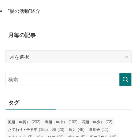
”親の活動”紹介
月毎の記事
月
毎
の
記
事
タグ
(232)
(102)
(72)
風組（年長）
鳥組（年中）
花組（年少）
(165)
(20)
(49)
(11)
たてわり・全学年
梅
遠足
運動会