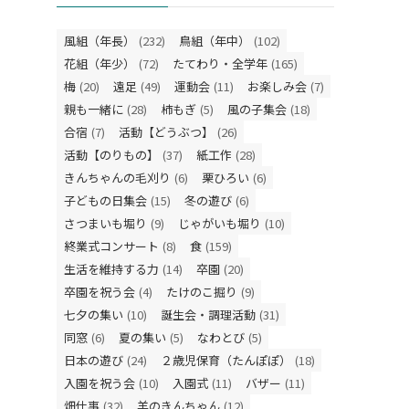
風組（年長）
(232)
鳥組（年中）
(102)
花組（年少）
(72)
たてわり・全学年
(165)
梅
(20)
遠足
(49)
運動会
(11)
お楽しみ会
(7)
親も一緒に
(28)
柿もぎ
(5)
風の子集会
(18)
合宿
(7)
活動【どうぶつ】
(26)
活動【のりもの】
(37)
紙工作
(28)
きんちゃんの毛刈り
(6)
栗ひろい
(6)
子どもの日集会
(15)
冬の遊び
(6)
さつまいも堀り
(9)
じゃがいも堀り
(10)
終業式コンサート
(8)
食
(159)
生活を維持する力
(14)
卒園
(20)
卒園を祝う会
(4)
たけのこ掘り
(9)
七夕の集い
(10)
誕生会・調理活動
(31)
同窓
(6)
夏の集い
(5)
なわとび
(5)
日本の遊び
(24)
２歳児保育（たんぽぽ）
(18)
入園を祝う会
(10)
入園式
(11)
バザー
(11)
畑仕事
(32)
羊のきんちゃん
(12)