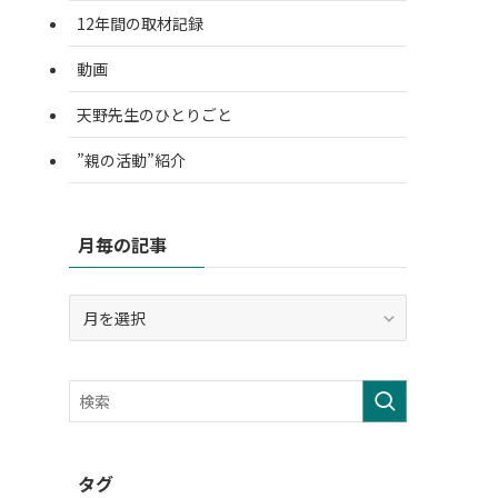
12年間の取材記録
動画
天野先生のひとりごと
”親の活動”紹介
月毎の記事
月
毎
の
記
事
タグ