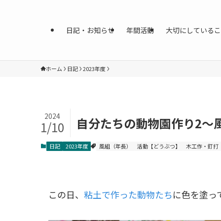
日記・お知らせ
年間活動
大切にしているこ
ホーム
日記
2023年度
2024
自分たちの動物園作り2〜
1/10
日記
2023年度
風組（年長）
活動【どうぶつ】
木工作・釘打
この日、
粘土で作った動物たち
に色を塗っ