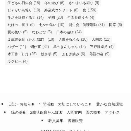
(15)
(6)
(9)
子どもの日集会
冬の遊び
さつまいも堀り
(10)
(8)
(159)
じゃがいも堀り
終業式コンサート
食
(14)
(20)
(4)
生活を維持する力
卒園
卒園を祝う会
(9)
(10)
(31)
(6)
たけのこ掘り
七夕の集い
誕生会・調理活動
同窓
(5)
(5)
(24)
夏の集い
なわとび
日本の遊び
(18)
(10)
(11)
２歳児保育（たんぽぽ）
入園を祝う会
入園式
(11)
(32)
(12)
(4)
バザー
畑仕事
羊のきんちゃん
三戸浜遠足
(26)
(5)
(6)
(9)
木工作・釘打
焼き芋
よもぎ摘み
落語の会
(4)
ラグビー
日記・お知らせ
年間活動
大切にしていること
豊かな自然環境
緑の基金
2歳児保育たんぽぽ
入園案内
園の概要
アクセス
教員募集
書籍販売