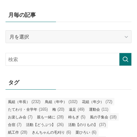
月毎の記事
月
毎
の
記
事
タグ
(232)
(102)
(72)
風組（年長）
鳥組（年中）
花組（年少）
(165)
(20)
(49)
(11)
たてわり・全学年
梅
遠足
運動会
(7)
(28)
(5)
(18)
お楽しみ会
親も一緒に
柿もぎ
風の子集会
(7)
(26)
(37)
合宿
活動【どうぶつ】
活動【のりもの】
(28)
(6)
(6)
紙工作
きんちゃんの毛刈り
栗ひろい