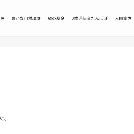
と
豊かな自然環境
緑の基金
2歳児保育たんぽぽ
入園案内
た。