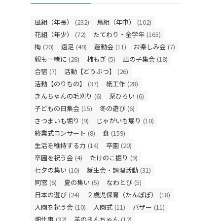
風組（年長）
(232)
鳥組（年中）
(102)
花組（年少）
(72)
たてわり・全学年
(165)
梅
(20)
遠足
(49)
運動会
(11)
お楽しみ会
(7)
親も一緒に
(28)
柿もぎ
(5)
風の子集会
(18)
合宿
(7)
活動【どうぶつ】
(26)
活動【のりもの】
(37)
紙工作
(28)
きんちゃんの毛刈り
(6)
栗ひろい
(6)
子どもの日集会
(15)
冬の遊び
(6)
さつまいも堀り
(9)
じゃがいも堀り
(10)
終業式コンサート
(8)
食
(159)
生活を維持する力
(14)
卒園
(20)
卒園を祝う会
(4)
たけのこ掘り
(9)
七夕の集い
(10)
誕生会・調理活動
(31)
同窓
(6)
夏の集い
(5)
なわとび
(5)
日本の遊び
(24)
２歳児保育（たんぽぽ）
(18)
入園を祝う会
(10)
入園式
(11)
バザー
(11)
畑仕事
(32)
羊のきんちゃん
(12)