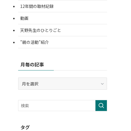
12年間の取材記録
動画
天野先生のひとりごと
”親の活動”紹介
月毎の記事
月
毎
の
記
事
タグ