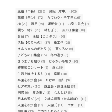
風組（年長）
(232)
鳥組（年中）
(102)
花組（年少）
(72)
たてわり・全学年
(165)
梅
(20)
遠足
(49)
運動会
(11)
お楽しみ会
(7)
親も一緒に
(28)
柿もぎ
(5)
風の子集会
(18)
合宿
(7)
活動【どうぶつ】
(26)
活動【のりもの】
(37)
紙工作
(28)
きんちゃんの毛刈り
(6)
栗ひろい
(6)
子どもの日集会
(15)
冬の遊び
(6)
さつまいも堀り
(9)
じゃがいも堀り
(10)
終業式コンサート
(8)
食
(159)
生活を維持する力
(14)
卒園
(20)
卒園を祝う会
(4)
たけのこ掘り
(9)
七夕の集い
(10)
誕生会・調理活動
(31)
同窓
(6)
夏の集い
(5)
なわとび
(5)
日本の遊び
(24)
２歳児保育（たんぽぽ）
(18)
入園を祝う会
(10)
入園式
(11)
バザー
(11)
畑仕事
(32)
羊のきんちゃん
(12)