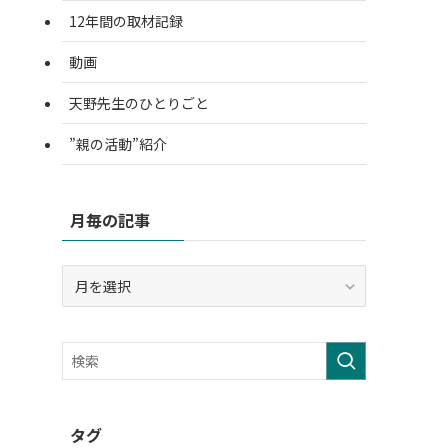
12年間の取材記録
動画
天野先生のひとりごと
”親の活動”紹介
月毎の記事
月
毎
の
記
事
タグ