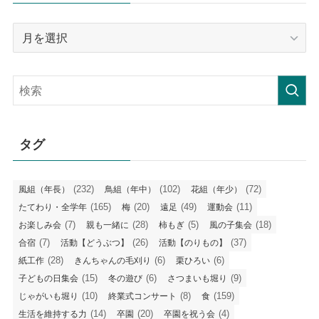
月
毎
の
記
事
タグ
(232)
(102)
(72)
風組（年長）
鳥組（年中）
花組（年少）
(165)
(20)
(49)
(11)
たてわり・全学年
梅
遠足
運動会
(7)
(28)
(5)
(18)
お楽しみ会
親も一緒に
柿もぎ
風の子集会
(7)
(26)
(37)
合宿
活動【どうぶつ】
活動【のりもの】
(28)
(6)
(6)
紙工作
きんちゃんの毛刈り
栗ひろい
(15)
(6)
(9)
子どもの日集会
冬の遊び
さつまいも堀り
(10)
(8)
(159)
じゃがいも堀り
終業式コンサート
食
(14)
(20)
(4)
生活を維持する力
卒園
卒園を祝う会