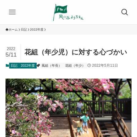
ホーム
日記
2022年度
2022
花組（年少児）に対する心づかい
5/11
2022年5月11日
日記
2022年度
風組（年長）
花組（年少）