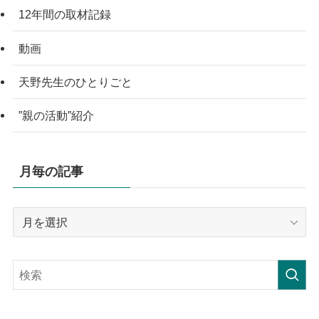
12年間の取材記録
動画
天野先生のひとりごと
”親の活動”紹介
月毎の記事
月
毎
の
記
事