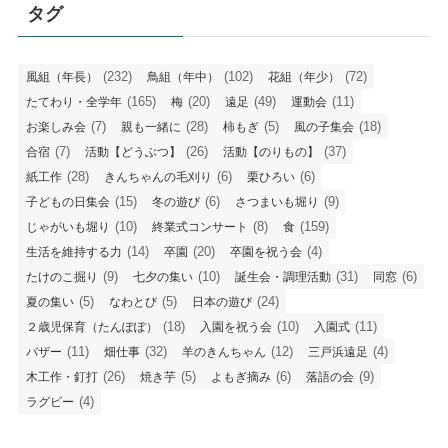
タグ
(232)
(102)
(72)
風組（年長）
鳥組（年中）
花組（年少）
(165)
(20)
(49)
(11)
たてわり・全学年
梅
遠足
運動会
(7)
(28)
(5)
(18)
お楽しみ会
親も一緒に
柿もぎ
風の子集会
(7)
(26)
(37)
合宿
活動【どうぶつ】
活動【のりもの】
(28)
(6)
(6)
紙工作
きんちゃんの毛刈り
栗ひろい
(15)
(6)
(9)
子どもの日集会
冬の遊び
さつまいも堀り
(10)
(8)
(159)
じゃがいも堀り
終業式コンサート
食
(14)
(20)
(4)
生活を維持する力
卒園
卒園を祝う会
(9)
(10)
(31)
(6)
たけのこ掘り
七夕の集い
誕生会・調理活動
同窓
(5)
(5)
(24)
夏の集い
なわとび
日本の遊び
(18)
(10)
(11)
２歳児保育（たんぽぽ）
入園を祝う会
入園式
(11)
(32)
(12)
(4)
バザー
畑仕事
羊のきんちゃん
三戸浜遠足
(26)
(5)
(6)
(9)
木工作・釘打
焼き芋
よもぎ摘み
落語の会
(4)
ラグビー