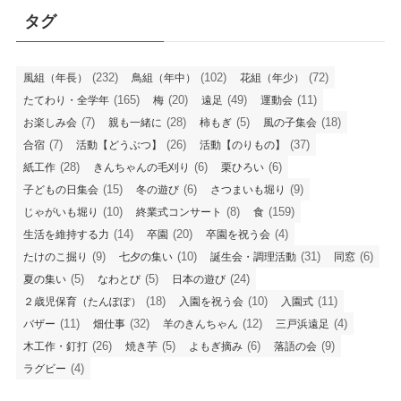
タグ
(232)
(102)
(72)
風組（年長）
鳥組（年中）
花組（年少）
(165)
(20)
(49)
(11)
たてわり・全学年
梅
遠足
運動会
(7)
(28)
(5)
(18)
お楽しみ会
親も一緒に
柿もぎ
風の子集会
(7)
(26)
(37)
合宿
活動【どうぶつ】
活動【のりもの】
(28)
(6)
(6)
紙工作
きんちゃんの毛刈り
栗ひろい
(15)
(6)
(9)
子どもの日集会
冬の遊び
さつまいも堀り
(10)
(8)
(159)
じゃがいも堀り
終業式コンサート
食
(14)
(20)
(4)
生活を維持する力
卒園
卒園を祝う会
(9)
(10)
(31)
(6)
たけのこ掘り
七夕の集い
誕生会・調理活動
同窓
(5)
(5)
(24)
夏の集い
なわとび
日本の遊び
(18)
(10)
(11)
２歳児保育（たんぽぽ）
入園を祝う会
入園式
(11)
(32)
(12)
(4)
バザー
畑仕事
羊のきんちゃん
三戸浜遠足
(26)
(5)
(6)
(9)
木工作・釘打
焼き芋
よもぎ摘み
落語の会
(4)
ラグビー