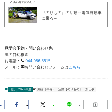
あわせて読みたい
『のりもの』の活動～電気自動車
に乗る～
見学会予約・問い合わせ先
風の谷幼稚園
お電話：
044-986-5515
メール：
お問い合わせフォームは
こちら
日記
2022年度
風組（年長）
活動【のりもの】
畑仕事