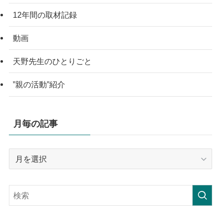
12年間の取材記録
動画
天野先生のひとりごと
”親の活動”紹介
月毎の記事
月
毎
の
記
事