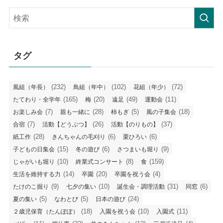
の
記
事
タグ
(232)
(102)
(72)
風組（年長）
鳥組（年中）
花組（年少）
(165)
(20)
(49)
(11)
たてわり・全学年
梅
遠足
運動会
(7)
(28)
(5)
(18)
お楽しみ会
親も一緒に
柿もぎ
風の子集会
(7)
(26)
(37)
合宿
活動【どうぶつ】
活動【のりもの】
(28)
(6)
(6)
紙工作
きんちゃんの毛刈り
栗ひろい
(15)
(6)
(9)
子どもの日集会
冬の遊び
さつまいも堀り
(10)
(8)
(159)
じゃがいも堀り
終業式コンサート
食
(14)
(20)
(4)
生活を維持する力
卒園
卒園を祝う会
(9)
(10)
(31)
(6)
たけのこ掘り
七夕の集い
誕生会・調理活動
同窓
(5)
(5)
(24)
夏の集い
なわとび
日本の遊び
(18)
(10)
(11)
２歳児保育（たんぽぽ）
入園を祝う会
入園式