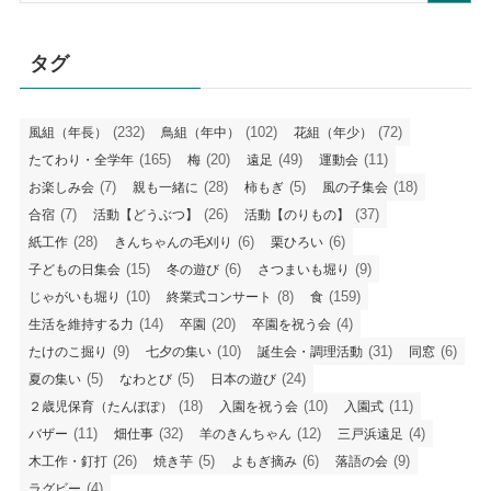
タグ
(232)
(102)
(72)
風組（年長）
鳥組（年中）
花組（年少）
(165)
(20)
(49)
(11)
たてわり・全学年
梅
遠足
運動会
(7)
(28)
(5)
(18)
お楽しみ会
親も一緒に
柿もぎ
風の子集会
(7)
(26)
(37)
合宿
活動【どうぶつ】
活動【のりもの】
(28)
(6)
(6)
紙工作
きんちゃんの毛刈り
栗ひろい
(15)
(6)
(9)
子どもの日集会
冬の遊び
さつまいも堀り
(10)
(8)
(159)
じゃがいも堀り
終業式コンサート
食
(14)
(20)
(4)
生活を維持する力
卒園
卒園を祝う会
(9)
(10)
(31)
(6)
たけのこ掘り
七夕の集い
誕生会・調理活動
同窓
(5)
(5)
(24)
夏の集い
なわとび
日本の遊び
(18)
(10)
(11)
２歳児保育（たんぽぽ）
入園を祝う会
入園式
(11)
(32)
(12)
(4)
バザー
畑仕事
羊のきんちゃん
三戸浜遠足
(26)
(5)
(6)
(9)
木工作・釘打
焼き芋
よもぎ摘み
落語の会
(4)
ラグビー