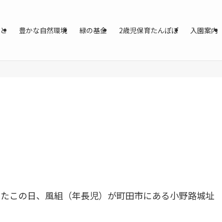
と
豊かな自然環境
緑の基金
2歳児保育たんぽぽ
入園案内
ったこの日、風組（年長児）が町田市にある小野路城址