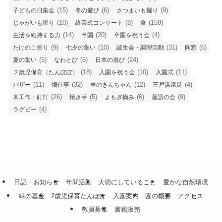
(15)
(6)
(9)
子どもの日集会
冬の遊び
さつまいも堀り
(10)
(8)
(159)
じゃがいも堀り
終業式コンサート
食
(14)
(20)
(4)
生活を維持する力
卒園
卒園を祝う会
(9)
(10)
(31)
(6)
たけのこ掘り
七夕の集い
誕生会・調理活動
同窓
(5)
(5)
(24)
夏の集い
なわとび
日本の遊び
(18)
(10)
(11)
２歳児保育（たんぽぽ）
入園を祝う会
入園式
(11)
(32)
(12)
(4)
バザー
畑仕事
羊のきんちゃん
三戸浜遠足
(26)
(5)
(6)
(9)
木工作・釘打
焼き芋
よもぎ摘み
落語の会
(4)
ラグビー
日記・お知らせ
年間活動
大切にしていること
豊かな自然環境
緑の基金
2歳児保育たんぽぽ
入園案内
園の概要
アクセス
教員募集
書籍販売