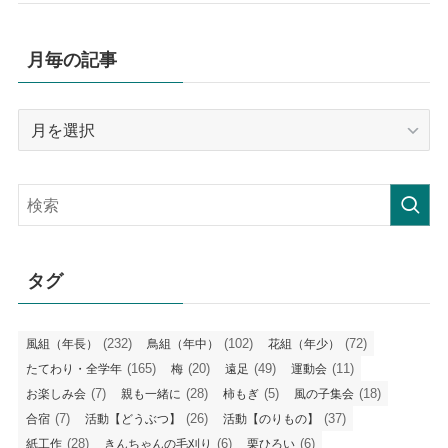
月毎の記事
月
毎
の
記
事
タグ
(232)
(102)
(72)
風組（年長）
鳥組（年中）
花組（年少）
(165)
(20)
(49)
(11)
たてわり・全学年
梅
遠足
運動会
(7)
(28)
(5)
(18)
お楽しみ会
親も一緒に
柿もぎ
風の子集会
(7)
(26)
(37)
合宿
活動【どうぶつ】
活動【のりもの】
(28)
(6)
(6)
紙工作
きんちゃんの毛刈り
栗ひろい