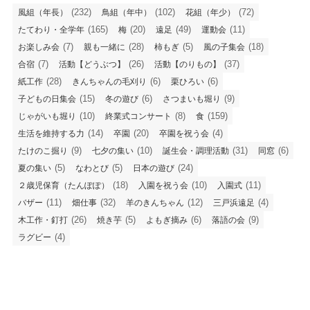
(232)
(102)
(72)
風組（年長）
鳥組（年中）
花組（年少）
(165)
(20)
(49)
(11)
たてわり・全学年
梅
遠足
運動会
(7)
(28)
(5)
(18)
お楽しみ会
親も一緒に
柿もぎ
風の子集会
(7)
(26)
(37)
合宿
活動【どうぶつ】
活動【のりもの】
(28)
(6)
(6)
紙工作
きんちゃんの毛刈り
栗ひろい
(15)
(6)
(9)
子どもの日集会
冬の遊び
さつまいも堀り
(10)
(8)
(159)
じゃがいも堀り
終業式コンサート
食
(14)
(20)
(4)
生活を維持する力
卒園
卒園を祝う会
(9)
(10)
(31)
(6)
たけのこ掘り
七夕の集い
誕生会・調理活動
同窓
(5)
(5)
(24)
夏の集い
なわとび
日本の遊び
(18)
(10)
(11)
２歳児保育（たんぽぽ）
入園を祝う会
入園式
(11)
(32)
(12)
(4)
バザー
畑仕事
羊のきんちゃん
三戸浜遠足
(26)
(5)
(6)
(9)
木工作・釘打
焼き芋
よもぎ摘み
落語の会
(4)
ラグビー