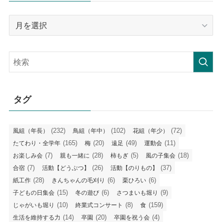
月
毎
の
記
事
タグ
(232)
(102)
(72)
風組（年長）
鳥組（年中）
花組（年少）
(165)
(20)
(49)
(11)
たてわり・全学年
梅
遠足
運動会
(7)
(28)
(5)
(18)
お楽しみ会
親も一緒に
柿もぎ
風の子集会
(7)
(26)
(37)
合宿
活動【どうぶつ】
活動【のりもの】
(28)
(6)
(6)
紙工作
きんちゃんの毛刈り
栗ひろい
(15)
(6)
(9)
子どもの日集会
冬の遊び
さつまいも堀り
(10)
(8)
(159)
じゃがいも堀り
終業式コンサート
食
(14)
(20)
(4)
生活を維持する力
卒園
卒園を祝う会