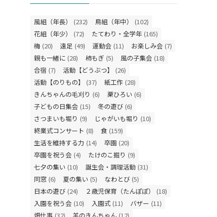
風組（年長）
(232)
鳥組（年中）
(102)
花組（年少）
(72)
たてわり・全学年
(165)
梅
(20)
遠足
(49)
運動会
(11)
お楽しみ会
(7)
親も一緒に
(28)
柿もぎ
(5)
風の子集会
(18)
合宿
(7)
活動【どうぶつ】
(26)
活動【のりもの】
(37)
紙工作
(28)
きんちゃんの毛刈り
(6)
栗ひろい
(6)
子どもの日集会
(15)
冬の遊び
(6)
さつまいも堀り
(9)
じゃがいも堀り
(10)
終業式コンサート
(8)
食
(159)
生活を維持する力
(14)
卒園
(20)
卒園を祝う会
(4)
たけのこ掘り
(9)
七夕の集い
(10)
誕生会・調理活動
(31)
同窓
(6)
夏の集い
(5)
なわとび
(5)
日本の遊び
(24)
２歳児保育（たんぽぽ）
(18)
入園を祝う会
(10)
入園式
(11)
バザー
(11)
畑仕事
(32)
羊のきんちゃん
(12)