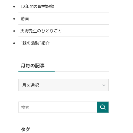
12年間の取材記録
動画
天野先生のひとりごと
”親の活動”紹介
月毎の記事
月
毎
の
記
事
タグ