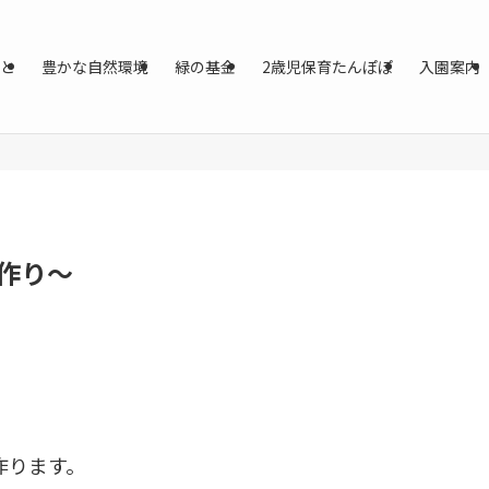
と
豊かな自然環境
緑の基金
2歳児保育たんぽぽ
入園案内
作り〜
作ります。