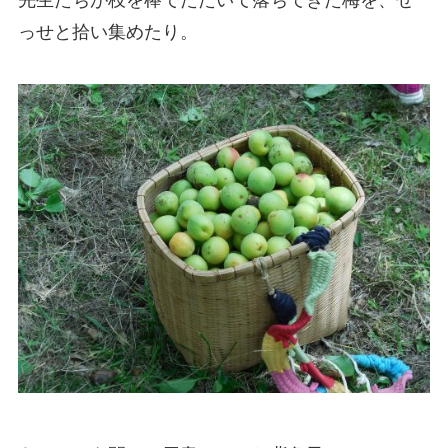
先生たちが枝を棒でたたいて落ちてきた梅を、せ
っせと拾い集めたり。