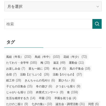
月
毎
の
記
事
タグ
(232)
(102)
(72)
風組（年長）
鳥組（年中）
花組（年少）
(165)
(20)
(49)
(11)
たてわり・全学年
梅
遠足
運動会
(7)
(28)
(5)
(18)
お楽しみ会
親も一緒に
柿もぎ
風の子集会
(7)
(26)
(37)
合宿
活動【どうぶつ】
活動【のりもの】
(28)
(6)
(6)
紙工作
きんちゃんの毛刈り
栗ひろい
(15)
(6)
(9)
子どもの日集会
冬の遊び
さつまいも堀り
(10)
(8)
(159)
じゃがいも堀り
終業式コンサート
食
(14)
(20)
(4)
生活を維持する力
卒園
卒園を祝う会
(9)
(10)
(31)
(6)
たけのこ掘り
七夕の集い
誕生会・調理活動
同窓