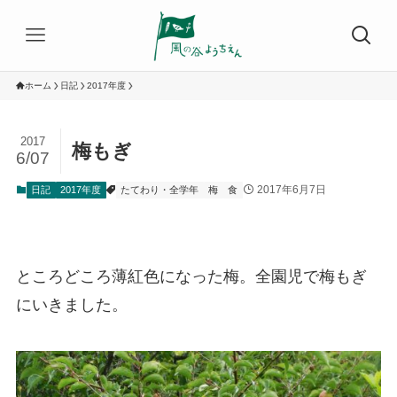
ホーム
日記
2017年度
2017
梅もぎ
6/07
2017年6月7日
日記
2017年度
たてわり・全学年
梅
食
ところどころ薄紅色になった梅。全園児で梅もぎ
にいきました。