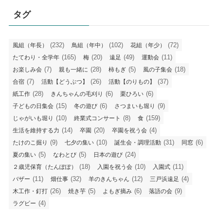
タグ
(232)
(102)
(72)
風組（年長）
鳥組（年中）
花組（年少）
(165)
(20)
(49)
(11)
たてわり・全学年
梅
遠足
運動会
(7)
(28)
(5)
(18)
お楽しみ会
親も一緒に
柿もぎ
風の子集会
(7)
(26)
(37)
合宿
活動【どうぶつ】
活動【のりもの】
(28)
(6)
(6)
紙工作
きんちゃんの毛刈り
栗ひろい
(15)
(6)
(9)
子どもの日集会
冬の遊び
さつまいも堀り
(10)
(8)
(159)
じゃがいも堀り
終業式コンサート
食
(14)
(20)
(4)
生活を維持する力
卒園
卒園を祝う会
(9)
(10)
(31)
(6)
たけのこ掘り
七夕の集い
誕生会・調理活動
同窓
(5)
(5)
(24)
夏の集い
なわとび
日本の遊び
(18)
(10)
(11)
２歳児保育（たんぽぽ）
入園を祝う会
入園式
(11)
(32)
(12)
(4)
バザー
畑仕事
羊のきんちゃん
三戸浜遠足
(26)
(5)
(6)
(9)
木工作・釘打
焼き芋
よもぎ摘み
落語の会
(4)
ラグビー