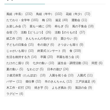
(232)
(102)
(72)
風組（年長）
鳥組（年中）
花組（年少）
(165)
(20)
(49)
(11)
たてわり・全学年
梅
遠足
運動会
(7)
(28)
(5)
(18)
お楽しみ会
親も一緒に
柿もぎ
風の子集会
(7)
(26)
(37)
合宿
活動【どうぶつ】
活動【のりもの】
(28)
(6)
(6)
紙工作
きんちゃんの毛刈り
栗ひろい
(15)
(6)
(9)
子どもの日集会
冬の遊び
さつまいも堀り
(10)
(8)
(159)
じゃがいも堀り
終業式コンサート
食
(14)
(20)
(4)
生活を維持する力
卒園
卒園を祝う会
(9)
(10)
(31)
(6)
たけのこ掘り
七夕の集い
誕生会・調理活動
同窓
(5)
(5)
(24)
夏の集い
なわとび
日本の遊び
(18)
(10)
(11)
２歳児保育（たんぽぽ）
入園を祝う会
入園式
(11)
(32)
(12)
(4)
バザー
畑仕事
羊のきんちゃん
三戸浜遠足
(26)
(5)
(6)
(9)
木工作・釘打
焼き芋
よもぎ摘み
落語の会
(4)
ラグビー