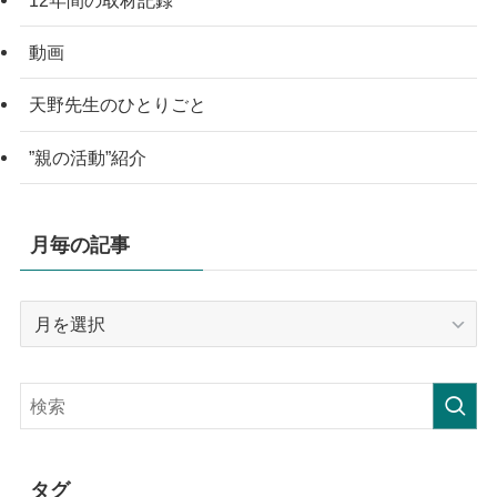
12年間の取材記録
動画
天野先生のひとりごと
”親の活動”紹介
月毎の記事
月
毎
の
記
事
タグ