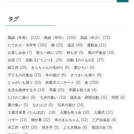
事
タグ
(232)
(102)
(72)
風組（年長）
鳥組（年中）
花組（年少）
(165)
(20)
(49)
(11)
たてわり・全学年
梅
遠足
運動会
(7)
(28)
(5)
(18)
お楽しみ会
親も一緒に
柿もぎ
風の子集会
(7)
(26)
(37)
合宿
活動【どうぶつ】
活動【のりもの】
(28)
(6)
(6)
紙工作
きんちゃんの毛刈り
栗ひろい
(15)
(6)
(9)
子どもの日集会
冬の遊び
さつまいも堀り
(10)
(8)
(159)
じゃがいも堀り
終業式コンサート
食
(14)
(20)
(4)
生活を維持する力
卒園
卒園を祝う会
(9)
(10)
(31)
(6)
たけのこ掘り
七夕の集い
誕生会・調理活動
同窓
(5)
(5)
(24)
夏の集い
なわとび
日本の遊び
(18)
(10)
(11)
２歳児保育（たんぽぽ）
入園を祝う会
入園式
(11)
(32)
(12)
(4)
バザー
畑仕事
羊のきんちゃん
三戸浜遠足
(26)
(5)
(6)
(9)
木工作・釘打
焼き芋
よもぎ摘み
落語の会