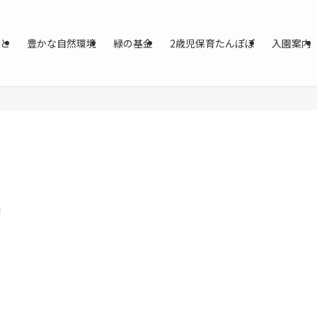
と
豊かな自然環境
緑の基金
2歳児保育たんぽぽ
入園案内
日