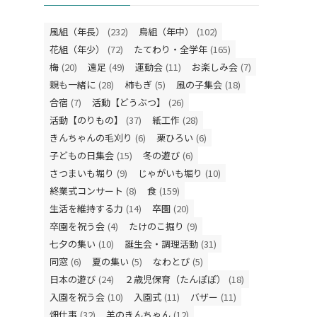
風組（年長）
(232)
鳥組（年中）
(102)
花組（年少）
(72)
たてわり・全学年
(165)
梅
(20)
遠足
(49)
運動会
(11)
お楽しみ会
(7)
親も一緒に
(28)
柿もぎ
(5)
風の子集会
(18)
合宿
(7)
活動【どうぶつ】
(26)
活動【のりもの】
(37)
紙工作
(28)
きんちゃんの毛刈り
(6)
栗ひろい
(6)
子どもの日集会
(15)
冬の遊び
(6)
さつまいも堀り
(9)
じゃがいも堀り
(10)
終業式コンサート
(8)
食
(159)
生活を維持する力
(14)
卒園
(20)
卒園を祝う会
(4)
たけのこ掘り
(9)
七夕の集い
(10)
誕生会・調理活動
(31)
同窓
(6)
夏の集い
(5)
なわとび
(5)
日本の遊び
(24)
２歳児保育（たんぽぽ）
(18)
入園を祝う会
(10)
入園式
(11)
バザー
(11)
畑仕事
(32)
羊のきんちゃん
(12)