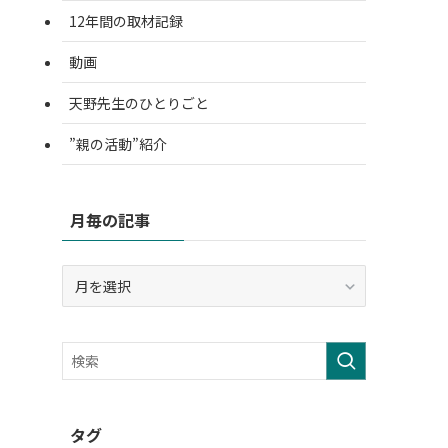
12年間の取材記録
動画
天野先生のひとりごと
”親の活動”紹介
月毎の記事
月
毎
の
記
事
タグ