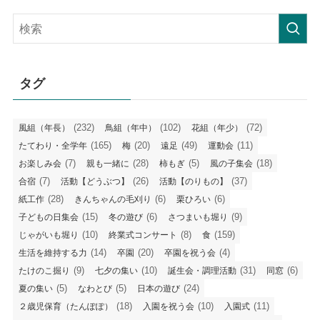
の
記
事
タグ
(232)
(102)
(72)
風組（年長）
鳥組（年中）
花組（年少）
(165)
(20)
(49)
(11)
たてわり・全学年
梅
遠足
運動会
(7)
(28)
(5)
(18)
お楽しみ会
親も一緒に
柿もぎ
風の子集会
(7)
(26)
(37)
合宿
活動【どうぶつ】
活動【のりもの】
(28)
(6)
(6)
紙工作
きんちゃんの毛刈り
栗ひろい
(15)
(6)
(9)
子どもの日集会
冬の遊び
さつまいも堀り
(10)
(8)
(159)
じゃがいも堀り
終業式コンサート
食
(14)
(20)
(4)
生活を維持する力
卒園
卒園を祝う会
(9)
(10)
(31)
(6)
たけのこ掘り
七夕の集い
誕生会・調理活動
同窓
(5)
(5)
(24)
夏の集い
なわとび
日本の遊び
(18)
(10)
(11)
２歳児保育（たんぽぽ）
入園を祝う会
入園式