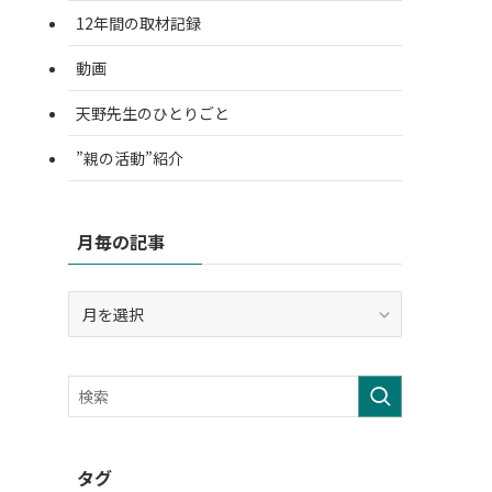
12年間の取材記録
動画
天野先生のひとりごと
”親の活動”紹介
月毎の記事
月
毎
の
記
事
タグ