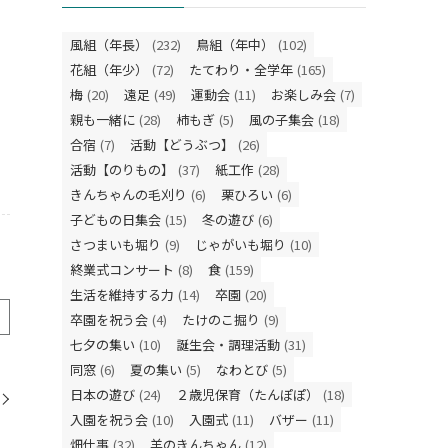
風組（年長）
(232)
鳥組（年中）
(102)
花組（年少）
(72)
たてわり・全学年
(165)
梅
(20)
遠足
(49)
運動会
(11)
お楽しみ会
(7)
親も一緒に
(28)
柿もぎ
(5)
風の子集会
(18)
合宿
(7)
活動【どうぶつ】
(26)
活動【のりもの】
(37)
紙工作
(28)
きんちゃんの毛刈り
(6)
栗ひろい
(6)
子どもの日集会
(15)
冬の遊び
(6)
さつまいも堀り
(9)
じゃがいも堀り
(10)
終業式コンサート
(8)
食
(159)
生活を維持する力
(14)
卒園
(20)
卒園を祝う会
(4)
たけのこ掘り
(9)
七夕の集い
(10)
誕生会・調理活動
(31)
同窓
(6)
夏の集い
(5)
なわとび
(5)
日本の遊び
(24)
２歳児保育（たんぽぽ）
(18)
入園を祝う会
(10)
入園式
(11)
バザー
(11)
畑仕事
(32)
羊のきんちゃん
(12)