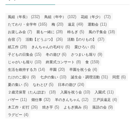
(232)
(102)
(72)
風組（年長）
鳥組（年中）
花組（年少）
(165)
(20)
(49)
(11)
たてわり・全学年
梅
遠足
運動会
(7)
(28)
(5)
(18)
お楽しみ会
親も一緒に
柿もぎ
風の子集会
(7)
(26)
(37)
合宿
活動【どうぶつ】
活動【のりもの】
(28)
(6)
(6)
紙工作
きんちゃんの毛刈り
栗ひろい
(15)
(6)
(9)
子どもの日集会
冬の遊び
さつまいも堀り
(10)
(8)
(159)
じゃがいも堀り
終業式コンサート
食
(14)
(20)
(4)
生活を維持する力
卒園
卒園を祝う会
(9)
(10)
(31)
(6)
たけのこ掘り
七夕の集い
誕生会・調理活動
同窓
(5)
(5)
(24)
夏の集い
なわとび
日本の遊び
(18)
(10)
(11)
２歳児保育（たんぽぽ）
入園を祝う会
入園式
(11)
(32)
(12)
(4)
バザー
畑仕事
羊のきんちゃん
三戸浜遠足
(26)
(5)
(6)
(9)
木工作・釘打
焼き芋
よもぎ摘み
落語の会
(4)
ラグビー