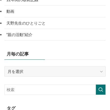
動画
天野先生のひとりごと
”親の活動”紹介
月毎の記事
月
毎
の
記
事
タグ