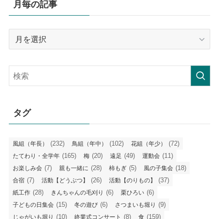
月毎の記事
月
毎
の
記
事
タグ
(232)
(102)
(72)
風組（年長）
鳥組（年中）
花組（年少）
(165)
(20)
(49)
(11)
たてわり・全学年
梅
遠足
運動会
(7)
(28)
(5)
(18)
お楽しみ会
親も一緒に
柿もぎ
風の子集会
(7)
(26)
(37)
合宿
活動【どうぶつ】
活動【のりもの】
(28)
(6)
(6)
紙工作
きんちゃんの毛刈り
栗ひろい
(15)
(6)
(9)
子どもの日集会
冬の遊び
さつまいも堀り
(10)
(8)
(159)
じゃがいも堀り
終業式コンサート
食