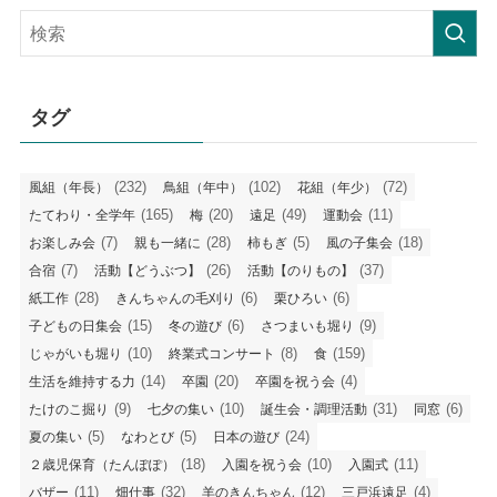
記
事
タグ
(232)
(102)
(72)
風組（年長）
鳥組（年中）
花組（年少）
(165)
(20)
(49)
(11)
たてわり・全学年
梅
遠足
運動会
(7)
(28)
(5)
(18)
お楽しみ会
親も一緒に
柿もぎ
風の子集会
(7)
(26)
(37)
合宿
活動【どうぶつ】
活動【のりもの】
(28)
(6)
(6)
紙工作
きんちゃんの毛刈り
栗ひろい
(15)
(6)
(9)
子どもの日集会
冬の遊び
さつまいも堀り
(10)
(8)
(159)
じゃがいも堀り
終業式コンサート
食
(14)
(20)
(4)
生活を維持する力
卒園
卒園を祝う会
(9)
(10)
(31)
(6)
たけのこ掘り
七夕の集い
誕生会・調理活動
同窓
(5)
(5)
(24)
夏の集い
なわとび
日本の遊び
(18)
(10)
(11)
２歳児保育（たんぽぽ）
入園を祝う会
入園式
(11)
(32)
(12)
(4)
バザー
畑仕事
羊のきんちゃん
三戸浜遠足