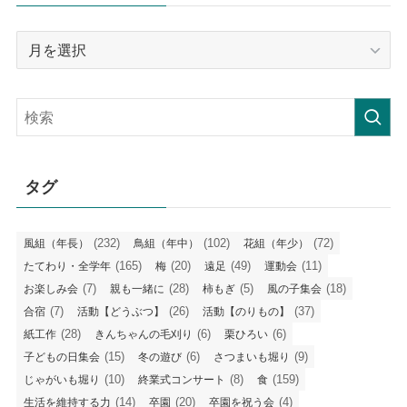
月
毎
の
記
事
タグ
(232)
(102)
(72)
風組（年長）
鳥組（年中）
花組（年少）
(165)
(20)
(49)
(11)
たてわり・全学年
梅
遠足
運動会
(7)
(28)
(5)
(18)
お楽しみ会
親も一緒に
柿もぎ
風の子集会
(7)
(26)
(37)
合宿
活動【どうぶつ】
活動【のりもの】
(28)
(6)
(6)
紙工作
きんちゃんの毛刈り
栗ひろい
(15)
(6)
(9)
子どもの日集会
冬の遊び
さつまいも堀り
(10)
(8)
(159)
じゃがいも堀り
終業式コンサート
食
(14)
(20)
(4)
生活を維持する力
卒園
卒園を祝う会