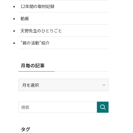
12年間の取材記録
動画
天野先生のひとりごと
”親の活動”紹介
月毎の記事
月
毎
の
記
事
タグ