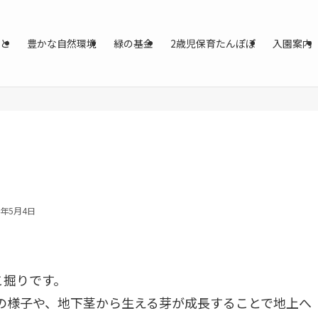
と
豊かな自然環境
緑の基金
2歳児保育たんぽぽ
入園案内
3年5月4日
こ掘りです。
の様子や、地下茎から生える芽が成長することで地上へ