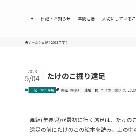
日記・お知らせ
年間活動
大切にしているこ
ホーム
日記
2023年度
2023
たけのこ掘り遠足
5/04
日記
2023年度
風組（年長）
遠足
食
たけのこ掘り
202
風組(年長児)が最初に行く遠足は、たけの
遠足の前にたけのこの絵本を読み、土の中