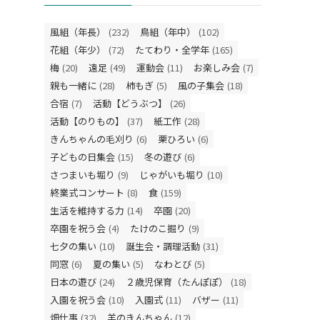
風組（年長）
(232)
鳥組（年中）
(102)
花組（年少）
(72)
たてわり・全学年
(165)
梅
(20)
遠足
(49)
運動会
(11)
お楽しみ会
(7)
親も一緒に
(28)
柿もぎ
(5)
風の子集会
(18)
合宿
(7)
活動【どうぶつ】
(26)
活動【のりもの】
(37)
紙工作
(28)
きんちゃんの毛刈り
(6)
栗ひろい
(6)
子どもの日集会
(15)
冬の遊び
(6)
さつまいも堀り
(9)
じゃがいも堀り
(10)
終業式コンサート
(8)
食
(159)
生活を維持する力
(14)
卒園
(20)
卒園を祝う会
(4)
たけのこ掘り
(9)
七夕の集い
(10)
誕生会・調理活動
(31)
同窓
(6)
夏の集い
(5)
なわとび
(5)
日本の遊び
(24)
２歳児保育（たんぽぽ）
(18)
入園を祝う会
(10)
入園式
(11)
バザー
(11)
畑仕事
(32)
羊のきんちゃん
(12)